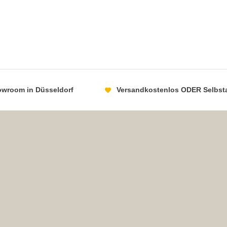
howroom in Düsseldorf
Versandkostenlos ODER Selbst