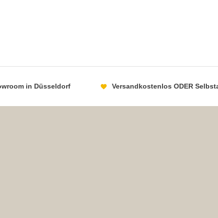
howroom in Düsseldorf
Versandkostenlos ODER Selbst