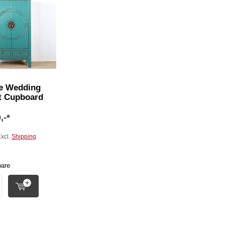
e Wedding
t Cupboard
,-*
Excl.
Shipping
are