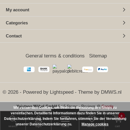
My account
Categories
Contact
General terms & conditions
Sitemap
© 2026 - Powered by
Lightspeed
- Theme by
DMWS.nl
Yajutang Möbel GmbH
5
/
5 Sterne
-
Reviews @
Google
Wir verwenden Cookies, um Ihnen die Benutzung des Shops zu
vereinfachen. Detaillierte Informationen dazu finden Sie in unserer
SEHR GUT
(5 / 5)
0
Datenschutzerklärung. Indem Sie fortfahren, stimmen Sie der Verwendung
aus
25
Bewertungen bei: ebay.de, amazon.de ⓘ
unserer Datenschutzerklärung zu.
Informationen zur Echtheit der Bewertungen
Manage cookies
search
login
menu
wishlist
cart